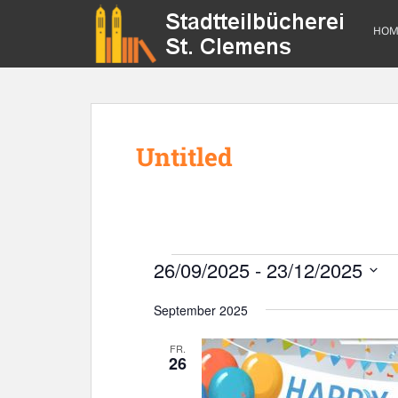
S
k
HOM
i
p
t
o
m
Untitled
a
i
n
c
o
n
Veranstaltungen
26/09/2025
 - 
23/12/2025
t
D
e
September 2025
a
n
t
t
FR.
u
26
m
w