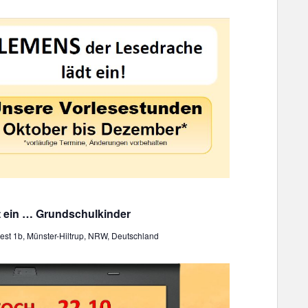
o
n
t ein … Grundschulkinder
st 1b, Münster-Hiltrup, NRW, Deutschland