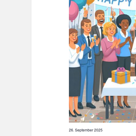
ä
h
l
e
n
.
26. September 2025