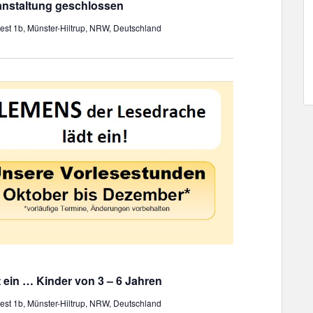
A
anstaltung geschlossen
a
n
t
st 1b, Münster-Hiltrup, NRW, Deutschland
s
i
i
o
c
n
h
t
e
n
,
N
a
v
i
g
a
 ein … Kinder von 3 – 6 Jahren
t
st 1b, Münster-Hiltrup, NRW, Deutschland
i