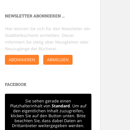
NEWSLETTER ABONNIEREN …
Hier können Sie sich für den Newsletter der
Stadtteilbücherei anmelden. Dieser
informiert Sie stetig über Neuigkeiten oder
Neuzugänge der Bücherei.
ABONNIEREN
ABMELDEN
FACEBOOK
Sie sehen gerade einen
Platzhalterinhalt von
Standard
. Um auf
den eigentlichen Inhalt zuzugreifen,
klicken Sie auf den Button unten. Bitte
beachten Sie, dass dabei Daten an
Drittanbieter weitergegeben werden.