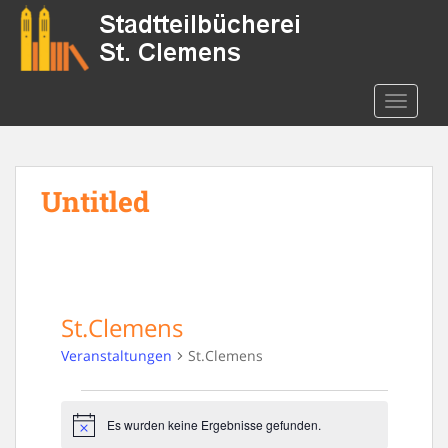
S
k
i
p
t
TOGGLE
o
m
a
Untitled
i
n
c
o
n
t
St.Clemens
e
n
Veranstaltungen
St.Clemens
t
Veranstaltungen
Es wurden keine Ergebnisse gefunden.
N
o