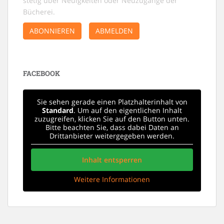
stetig über Neuigkeiten oder Neuzugänge der
a
Bücherei.
v
ABONNIEREN
ABMELDEN
i
g
a
t
FACEBOOK
i
o
Sie sehen gerade einen Platzhalterinhalt von
Standard
. Um auf den eigentlichen Inhalt
n
zuzugreifen, klicken Sie auf den Button unten.
Bitte beachten Sie, dass dabei Daten an
Drittanbieter weitergegeben werden.
Inhalt entsperren
Weitere Informationen