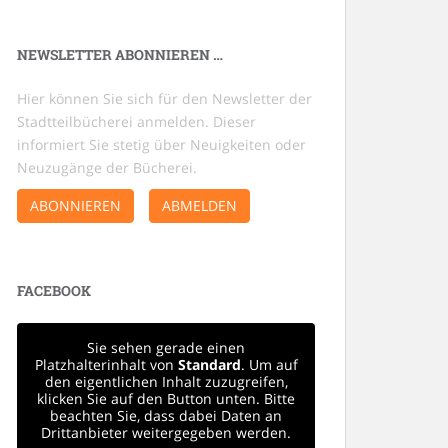
NEWSLETTER ABONNIEREN …
Hier können Sie sich für den Newsletter der
Stadtteilbücherei anmelden. Dieser
informiert Sie stetig über Neuigkeiten oder
Neuzugänge der Bücherei.
ABONNIEREN
ABMELDEN
FACEBOOK
Sie sehen gerade einen
Platzhalterinhalt von
Standard
. Um auf
den eigentlichen Inhalt zuzugreifen,
klicken Sie auf den Button unten. Bitte
beachten Sie, dass dabei Daten an
Drittanbieter weitergegeben werden.