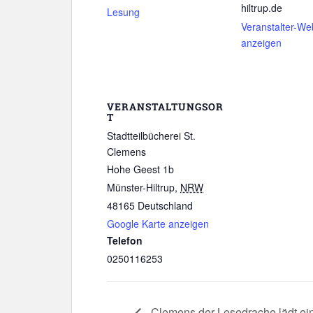
hiltrup.de
Lesung
Veranstalter-We
anzeigen
VERANSTALTUNGSOR
T
Stadtteilbücherei St.
Clemens
Hohe Geest 1b
Münster-Hiltrup
,
NRW
48165
Deutschland
Google Karte anzeigen
Telefon
0250116253
Clemens der Lesedrache lädt ei