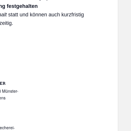
ng festgehalten
alt
statt und können auch kurzfristig
eitig.
ER
i Münster-
ens
echerei-