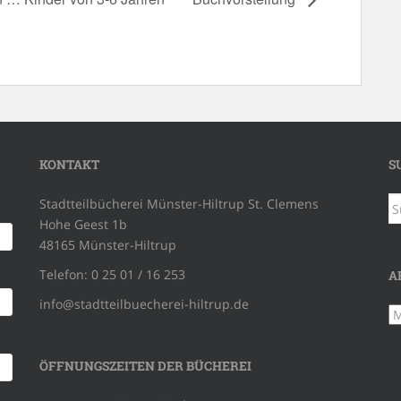
KONTAKT
S
S
Stadtteilbücherei Münster-Hiltrup St. Clemens
na
Hohe Geest 1b
48165 Münster-Hiltrup
Telefon: 0 25 01 / 16 253
A
info@stadtteilbuecherei-hiltrup.de
Ar
ÖFFNUNGSZEITEN DER BÜCHEREI