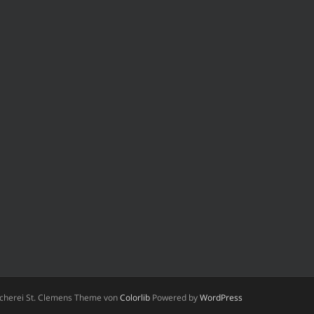
ücherei St. Clemens Theme von
Colorlib
Powered by
WordPress