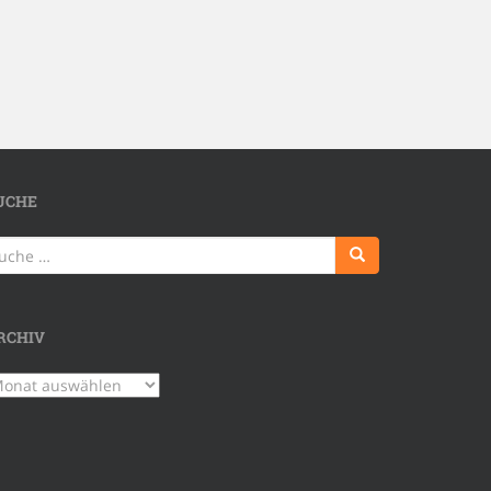
UCHE
uche
ch:
RCHIV
chiv