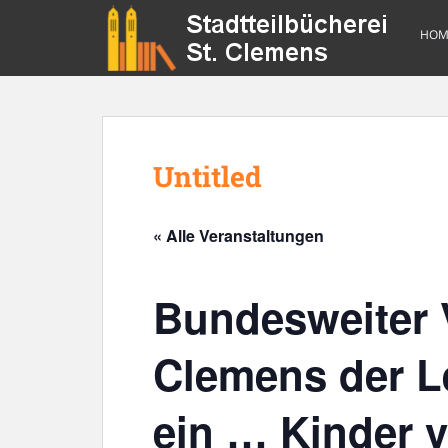
S
k
HOM
i
p
t
o
m
Untitled
a
i
n
« Alle Veranstaltungen
c
o
n
Bundesweiter 
t
e
Clemens der L
n
t
ein … Kinder v