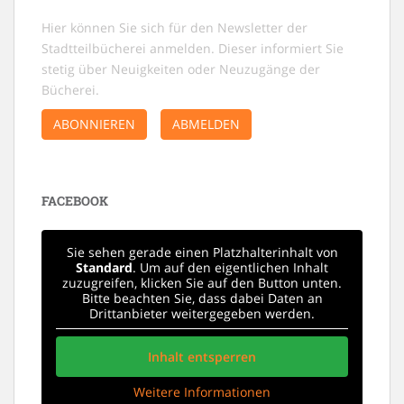
Hier können Sie sich für den Newsletter der
Stadtteilbücherei anmelden. Dieser informiert Sie
stetig über Neuigkeiten oder Neuzugänge der
Bücherei.
ABONNIEREN
ABMELDEN
FACEBOOK
Sie sehen gerade einen Platzhalterinhalt von
Standard
. Um auf den eigentlichen Inhalt
zuzugreifen, klicken Sie auf den Button unten.
Bitte beachten Sie, dass dabei Daten an
Drittanbieter weitergegeben werden.
Inhalt entsperren
Weitere Informationen