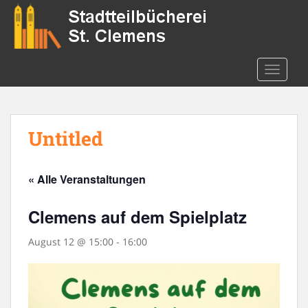
S
k
i
p
t
TOGGLE
o
m
a
Untitled
i
n
c
« Alle Veranstaltungen
o
n
Clemens auf dem Spielplatz
t
e
August 12 @ 15:00
-
16:00
n
t