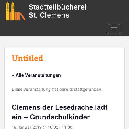
S
k
i
p
t
TOGGLE
o
m
a
Untitled
i
n
c
« Alle Veranstaltungen
o
n
t
Diese Veranstaltung hat bereits stattgefunden.
e
n
Clemens der Lesedrache lädt
t
ein – Grundschulkinder
19. Januar 2019 @ 10:00
-
11:00