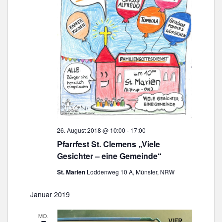
g
a
t
i
o
n
26. August 2018 @ 10:00
-
17:00
Pfarrfest St. Clemens „Viele
Gesichter – eine Gemeinde“
St. Marien
Loddenweg 10 A, Münster, NRW
Januar 2019
MO.