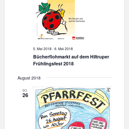
e
N
u
a
n
v
d
i
g
A
a
n
t
s
i
5. Mai 2018
-
6. Mai 2018
i
o
Bücherflohmarkt auf dem Hiltruper
c
n
Frühlingsfest 2018
h
t
August 2018
e
n
SO.
26
,
N
a
v
i