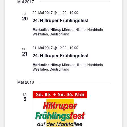
C
r
Mai 2017
a
S
a
H
a
t
T
n
20. Mai 2017 @ 11:00
-
19:00
E
SA.
n
u
E
20
s
24. Hiltruper Frühlingsfest
m
s
t
w
Marktallee Hiltrup
Münster-Hiltrup, Nordrhein-
a
t
Westfalen, Deutschland
ä
l
a
h
t
l
21. Mai 2017 @ 12:00
-
19:00
l
u
SO.
t
21
e
24. Hiltruper Frühlingsfest
n
u
g
n
Marktallee Hiltrup
Münster-Hiltrup, Nordrhein-
n
A
.
Westfalen, Deutschland
n
g
s
Mai 2018
e
i
n
c
SA.
S
5
h
u
t
e
c
n
h
-