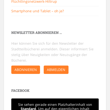
Flüchtlingsnetzwerk-Hiltrup
Smartphone und Tablet – oh je?
NEWSLETTER ABONNIEREN …
Hier können Sie sich für den Newsletter der
Stadtteilbücherei anmelden. Dieser informiert Sie
stetig über Neuigkeiten oder Neuzugänge der
Bücherei.
ABONNIEREN
ABMELDEN
FACEBOOK
Sie sehen gerade einen Platzhalterinhalt von
Standard
. Um auf den eigentlichen Inhalt