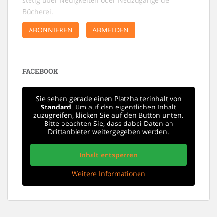
stetig über Neuigkeiten oder Neuzugänge der
a
Bücherei.
v
ABONNIEREN
ABMELDEN
i
g
a
t
FACEBOOK
i
o
Sie sehen gerade einen Platzhalterinhalt von
Standard
. Um auf den eigentlichen Inhalt
n
zuzugreifen, klicken Sie auf den Button unten.
Bitte beachten Sie, dass dabei Daten an
Drittanbieter weitergegeben werden.
Inhalt entsperren
Weitere Informationen