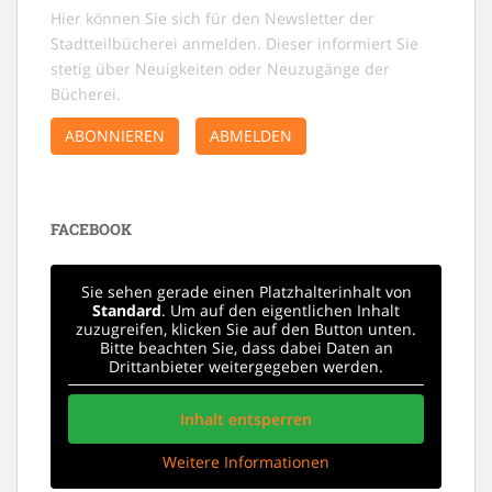
Hier können Sie sich für den Newsletter der
Stadtteilbücherei anmelden. Dieser informiert Sie
stetig über Neuigkeiten oder Neuzugänge der
Bücherei.
ABONNIEREN
ABMELDEN
FACEBOOK
Sie sehen gerade einen Platzhalterinhalt von
Standard
. Um auf den eigentlichen Inhalt
zuzugreifen, klicken Sie auf den Button unten.
Bitte beachten Sie, dass dabei Daten an
Drittanbieter weitergegeben werden.
Inhalt entsperren
Weitere Informationen