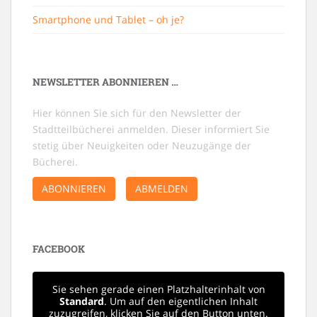
Smartphone und Tablet – oh je?
NEWSLETTER ABONNIEREN …
Hier können Sie sich für den Newsletter der
Stadtteilbücherei anmelden. Dieser informiert Sie
stetig über Neuigkeiten oder Neuzugänge der
Bücherei.
ABONNIEREN
ABMELDEN
FACEBOOK
Sie sehen gerade einen Platzhalterinhalt von
Standard
. Um auf den eigentlichen Inhalt
zuzugreifen, klicken Sie auf den Button unten.