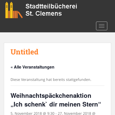
S
k
i
p
t
TOGGLE
o
m
a
Untitled
i
n
c
« Alle Veranstaltungen
o
n
t
Diese Veranstaltung hat bereits stattgefunden.
e
n
Weihnachtspäckchenaktion
t
„Ich schenk` dir meinen Stern“
5. November 2018 @ 9:30
-
27. November 2018 @