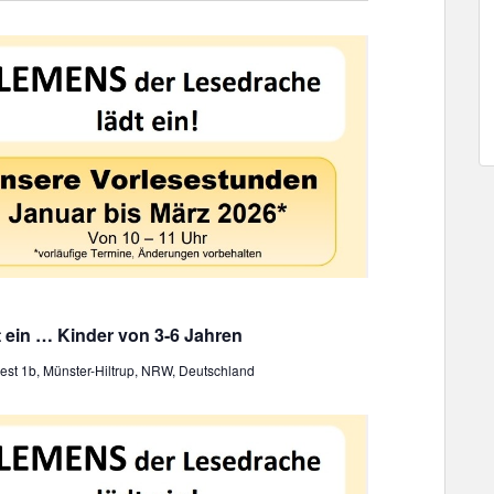
A
a
n
t
s
i
i
o
c
n
h
t
e
n
,
N
a
 ein … Kinder von 3-6 Jahren
v
i
st 1b, Münster-Hiltrup, NRW, Deutschland
g
a
t
i