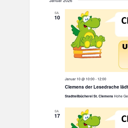
Januar 2026
SA.
10
Januar 10 @ 10:00
-
12:00
Clemens der Lesedrache lädt
Stadtteilbücherei St. Clemens
Hohe Gee
SA.
17