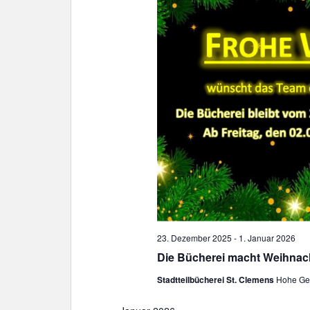
ä
h
l
e
n
.
23. Dezember 2025
-
1. Januar 2026
Die Bücherei macht Weihnach
Stadtteilbücherei St. Clemens
Hohe Gee