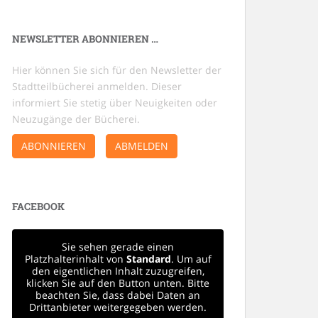
NEWSLETTER ABONNIEREN …
Hier können Sie sich für den Newsletter der
Stadtteilbücherei anmelden. Dieser
informiert Sie stetig über Neuigkeiten oder
Neuzugänge der Bücherei.
ABONNIEREN
ABMELDEN
FACEBOOK
Sie sehen gerade einen
Platzhalterinhalt von
Standard
. Um auf
den eigentlichen Inhalt zuzugreifen,
klicken Sie auf den Button unten. Bitte
beachten Sie, dass dabei Daten an
Drittanbieter weitergegeben werden.