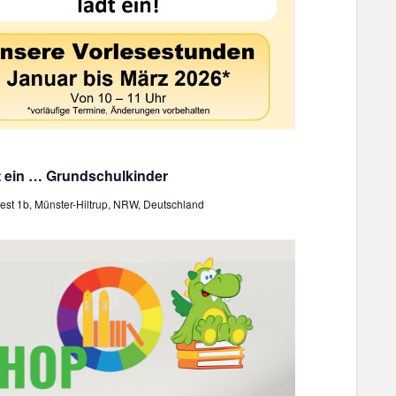
o
n
t ein … Grundschulkinder
st 1b, Münster-Hiltrup, NRW, Deutschland