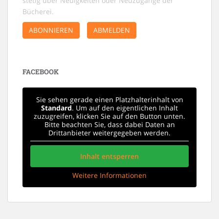
stetig über Neuigkeiten oder Neuzugänge der
N
Bücherei.
a
ABONNIEREN
ABMELDEN
v
i
g
a
FACEBOOK
t
i
Sie sehen gerade einen Platzhalterinhalt von
o
Standard
. Um auf den eigentlichen Inhalt
zuzugreifen, klicken Sie auf den Button unten.
n
Bitte beachten Sie, dass dabei Daten an
Drittanbieter weitergegeben werden.
Inhalt entsperren
Weitere Informationen