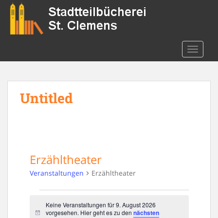
S
k
i
p
t
TOGGLE
o
m
a
Untitled
i
n
c
o
n
t
Erzähltheater
e
n
Veranstaltungen
Erzähltheater
t
Veranstaltungen
Keine Veranstaltungen für 9. August 2026
for
vorgesehen. Hier geht es zu den
nächsten
N