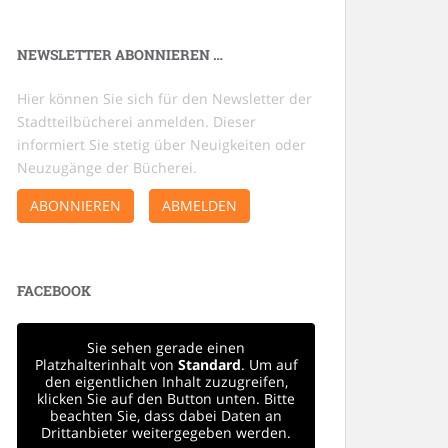
NEWSLETTER ABONNIEREN …
Hier können Sie sich für den Newsletter der
Stadtteilbücherei anmelden. Dieser
informiert Sie stetig über Neuigkeiten oder
Neuzugänge der Bücherei.
ABONNIEREN
ABMELDEN
FACEBOOK
Sie sehen gerade einen
Platzhalterinhalt von
Standard
. Um auf
den eigentlichen Inhalt zuzugreifen,
klicken Sie auf den Button unten. Bitte
beachten Sie, dass dabei Daten an
Drittanbieter weitergegeben werden.