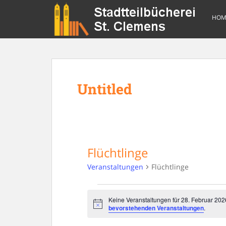
S
k
HOM
i
p
t
o
m
Untitled
a
i
n
c
o
n
Flüchtlinge
t
Veranstaltungen
Flüchtlinge
e
n
Veranstaltungen
t
Keine Veranstaltungen für 28. Februar 20
for
N
bevorstehenden Veranstaltungen
.
28.
o
t