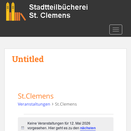
S
k
i
p
t
TOGGLE
o
m
a
Untitled
i
n
c
o
n
t
St.Clemens
e
n
Veranstaltungen
St.Clemens
t
Veranstaltungen
Keine Veranstaltungen für 12. Mai 2026
for
vorgesehen. Hier geht es zu den
nächsten
N