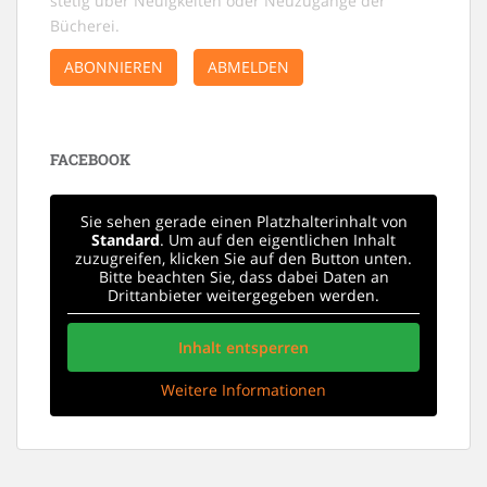
stetig über Neuigkeiten oder Neuzugänge der
N
Bücherei.
a
ABONNIEREN
ABMELDEN
v
i
g
a
FACEBOOK
t
i
Sie sehen gerade einen Platzhalterinhalt von
o
Standard
. Um auf den eigentlichen Inhalt
zuzugreifen, klicken Sie auf den Button unten.
n
Bitte beachten Sie, dass dabei Daten an
Drittanbieter weitergegeben werden.
Inhalt entsperren
Weitere Informationen