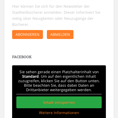
Hier können Sie sich für den Newsletter der
Stadtteilbücherei anmelden. Dieser informiert Sie
stetig über Neuigkeiten oder Neuzugänge der
Bücherei.
ABONNIEREN
ABMELDEN
FACEBOOK
Sie sehen gerade einen Platzhalterinhalt von
Standard
. Um auf den eigentlichen Inhalt
zuzugreifen, klicken Sie auf den Button unten.
Bitte beachten Sie, dass dabei Daten an
Drittanbieter weitergegeben werden.
Inhalt entsperren
Weitere Informationen