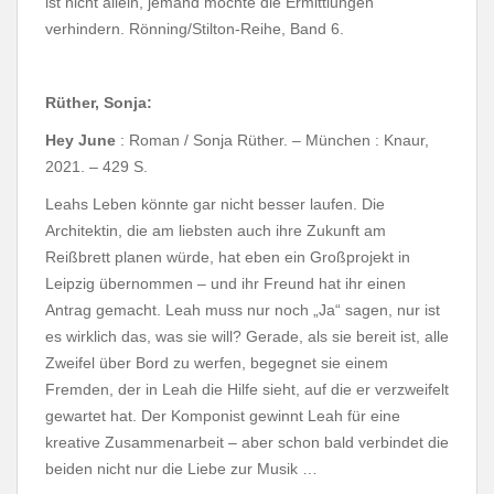
ist nicht allein, jemand möchte die Ermittlungen
verhindern. Rönning/Stilton-Reihe, Band 6.
Rüther, Sonja:
Hey June
: Roman / Sonja Rüther. – München : Knaur,
2021. – 429 S.
Leahs Leben könnte gar nicht besser laufen. Die
Architektin, die am liebsten auch ihre Zukunft am
Reißbrett planen würde, hat eben ein Großprojekt in
Leipzig übernommen – und ihr Freund hat ihr einen
Antrag gemacht. Leah muss nur noch „Ja“ sagen, nur ist
es wirklich das, was sie will? Gerade, als sie bereit ist, alle
Zweifel über Bord zu werfen, begegnet sie einem
Fremden, der in Leah die Hilfe sieht, auf die er verzweifelt
gewartet hat. Der Komponist gewinnt Leah für eine
kreative Zusammenarbeit – aber schon bald verbindet die
beiden nicht nur die Liebe zur Musik …