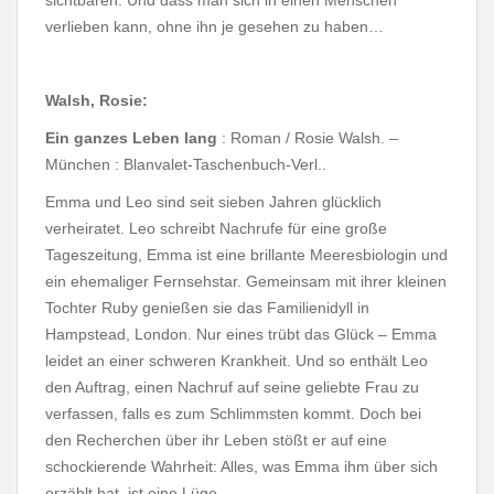
sichtbaren. Und dass man sich in einen Menschen
verlieben kann, ohne ihn je gesehen zu haben…
Walsh, Rosie:
Ein ganzes Leben lang
: Roman / Rosie Walsh. –
München : Blanvalet-Taschenbuch-Verl..
Emma und Leo sind seit sieben Jahren glücklich
verheiratet. Leo schreibt Nachrufe für eine große
Tageszeitung, Emma ist eine brillante Meeresbiologin und
ein ehemaliger Fernsehstar. Gemeinsam mit ihrer kleinen
Tochter Ruby genießen sie das Familienidyll in
Hampstead, London. Nur eines trübt das Glück – Emma
leidet an einer schweren Krankheit. Und so enthält Leo
den Auftrag, einen Nachruf auf
seine geliebte Frau zu
verfassen, falls es zum Schlimmsten kommt. Doch bei
den Recherchen über ihr Leben stößt er auf eine
schockierende Wahrheit: Alles, was Emma ihm über sich
erzählt hat, ist eine Lüge…