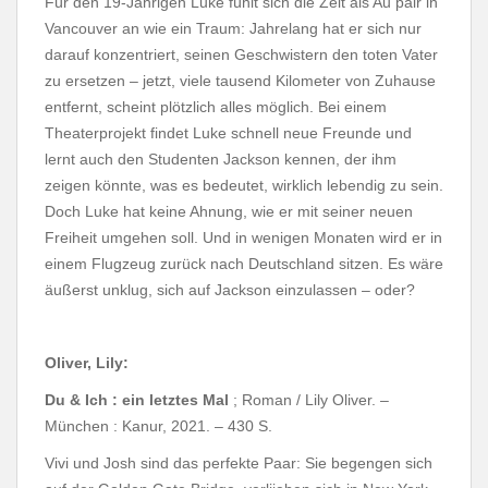
Für den 19-Jährigen Luke fühlt sich die Zeit als Au pair in
Vancouver an wie ein Traum: Jahrelang hat er sich nur
darauf konzentriert, seinen Geschwistern den toten Vater
zu ersetzen – jetzt, viele tausend Kilometer von Zuhause
entfernt, scheint plötzlich alles möglich. Bei einem
Theaterprojekt findet Luke schnell neue Freunde und
lernt auch den Studenten Jackson kennen, der ihm
zeigen könnte, was es
bedeutet, wirklich lebendig zu sein.
Doch Luke hat keine Ahnung, wie er mit seiner neuen
Freiheit umgehen soll. Und in wenigen Monaten wird er in
einem Flugzeug zurück nach Deutschland sitzen. Es wäre
äußerst unklug, sich auf Jackson einzulassen – oder?
Oliver, Lily:
Du & Ich : ein letztes Mal
; Roman / Lily Oliver. –
München :
Kanur, 2021. – 430 S.
Vivi und Josh sind das perfekte Paar: Sie begengen sich