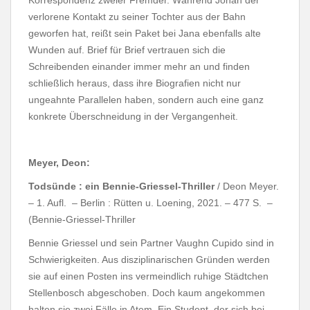
Korrespondenz zweier Fremder. Während Johan der
verlorene Kontakt zu seiner Tochter aus der Bahn
geworfen hat, reißt sein Paket bei Jana ebenfalls alte
Wunden auf. Brief für Brief vertrauen sich die
Schreibenden einander immer mehr an und finden
schließlich heraus, dass ihre Biografien nicht nur
ungeahnte Parallelen haben, sondern auch eine ganz
konkrete Überschneidung in der Vergangenheit.
Meyer, Deon:
Todsünde : ein Bennie-Griessel-Thriller
/ Deon Meyer.
– 1. Aufl. – Berlin : Rütten u. Loening, 2021. – 477 S. –
(Bennie-Griessel-Thriller
Bennie Griessel und sein Partner Vaughn Cupido sind in
Schwierigkeiten. Aus disziplinarischen Gründen werden
sie auf einen Posten ins vermeindlich ruhige Städtchen
Stellenbosch abgeschoben. Doch kaum angekommen
halten sie zwei Fälle in Atem. Ein Student, der sich bei