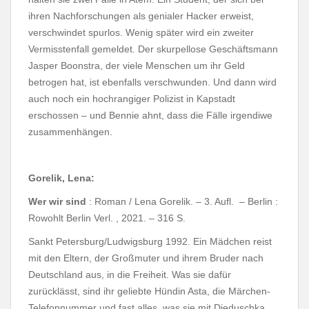
ihren Nachforschungen als genialer Hacker erweist,
verschwindet spurlos. Wenig später wird ein zweiter
Vermisstenfall gemeldet. Der skurpellose Geschäftsmann
Jasper Boonstra, der viele Menschen um ihr Geld
betrogen hat, ist ebenfalls verschwunden. Und dann wird
auch noch ein hochrangiger Polizist in Kapstadt
erschossen – und Bennie ahnt, dass die Fälle irgendiwe
zusammenhängen.
Gorelik, Lena:
Wer wir sind
: Roman / Lena Gorelik. – 3. Aufl. – Berlin :
Rowohlt
Berlin Verl. , 2021. – 316 S.
Sankt Petersburg/Ludwigsburg 1992. Ein Mädchen reist
mit den Eltern, der Großmuter und ihrem Bruder nach
Deutschland aus, in die Freiheit. Was sie dafür
zurücklässt, sind ihr geliebte Hündin Asta, die Märchen-
Telefonnummer und fast alles, was sie mit Djeduschka,