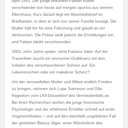
April 1993. Der junge Abiturient Fabian Küster
verschwindet von heute auf morgen spurlos aus seinem
Elternhaus. Kurz darauf liegt ein Abschiedsbrief im
Briefkasten, in dem er sich von seiner Familie lossagt. Die
Mutter hält ihn für eine Fälschung und glaubt an ein
Verbrechen. Die Polizei stellt jedoch die Ermittlungen ein,
und Fabian bleibt verschwunden.
2003, zehn Jahre später, stirbt Fabians Vater. Auf der
Trauerfeier taucht ein anonymer Grabkranz mit den
Initialen des verschwundenen Sohnes auf. Ein
Lebenszeichen oder ein makabrer Scherz?
Um der verzweifelten Mutter und Witwe endlich Frieden
zu bringen, nehmen sich Lupe Svensson und Otto
Hagedorn vom LKA Düsseldorf des Vermisstenfalls an.
Bei ihren Recherchen stoßen die junge forensische
Psychologin und der erfahrene Ermittler schnell auf erste
Ungereimtheiten – und auf den ebenfalls ungeklärten Fall
der getöteten Bianca Jäger, einer Mitschülerin des