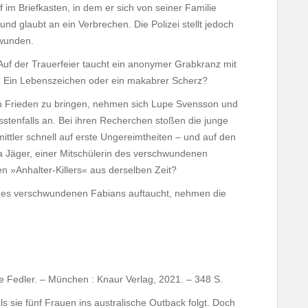
f im Briefkasten, in dem er sich von seiner Familie
 und glaubt an ein Verbrechen. Die Polizei stellt jedoch
hwunden.
 Auf der Trauerfeier taucht ein anonymer Grabkranz mit
. Ein Lebenszeichen oder ein makabrer Scherz?
ch Frieden zu bringen, nehmen sich Lupe Svensson und
tenfalls an. Bei ihren Recherchen stoßen die junge
ittler schnell auf erste Ungereimtheiten – und auf den
ca Jäger, einer Mitschülerin des verschwundenen
 »Anhalter-Killers« aus derselben Zeit?
 des verschwundenen Fabians auftaucht, nehmen die
 Fedler. – München : Knaur Verlag, 2021. – 348 S.
als sie fünf Frauen ins australische Outback folgt. Doch