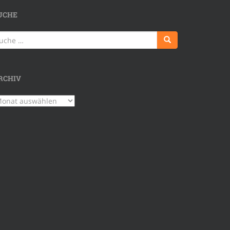
UCHE
uche
ch:
RCHIV
chiv