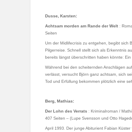
Dusse, Karsten:
Achtsam morden am Rande der Welt
: Roma
Seiten
Um der Midlifecrisis zu entgehen, begibt sich
Pilgerreise. Schnell stellt sich als Erkenntni
bereits längst überschritten haben könnte: Ein 
Während bei den scheiternden Anschlägen auf
verlässt, versucht Björn ganz achtsam, sich s
Tod und Erfüllung bekommen plötzlich eine se
Berg, Mathias:
Der Lohn des Verrats
: Kriminalroman / Math
407 Seiten – (Lupe Svensson und Otto Hagedo
April 1993. Der junge Abiturient Fabian Küste