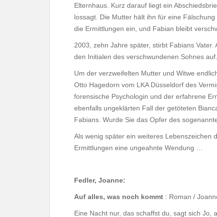
Elternhaus. Kurz darauf liegt ein Abschiedsbrie
lossagt. Die Mutter hält ihn für eine Fälschung
die Ermittlungen ein, und Fabian bleibt versc
2003, zehn Jahre später, stirbt Fabians Vater.
den Initialen des verschwundenen Sohnes auf
Um der verzweifelten Mutter und Witwe endli
Otto Hagedorn vom LKA Düsseldorf des Vermiss
forensische Psychologin und der erfahrene Erm
ebenfalls ungeklärten Fall der getöteten Bian
Fabians. Wurde Sie das Opfer des sogenannten
Als wenig später ein weiteres Lebenszeichen
Ermittlungen eine ungeahnte Wendung …
Fedler, Joanne:
Auf alles, was noch kommt
: Roman / Joanne
Eine Nacht nur, das schaffst du, sagt sich Jo, 