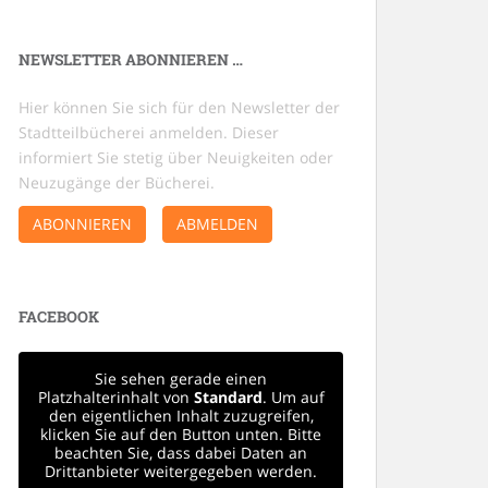
NEWSLETTER ABONNIEREN …
Hier können Sie sich für den Newsletter der
Stadtteilbücherei anmelden. Dieser
informiert Sie stetig über Neuigkeiten oder
Neuzugänge der Bücherei.
ABONNIEREN
ABMELDEN
FACEBOOK
Sie sehen gerade einen
Platzhalterinhalt von
Standard
. Um auf
den eigentlichen Inhalt zuzugreifen,
klicken Sie auf den Button unten. Bitte
beachten Sie, dass dabei Daten an
Drittanbieter weitergegeben werden.