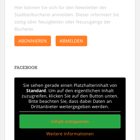
Hier können Sie sich für den Newsletter der
Stadtteilbücherei anmelden. Dieser informiert Sie
stetig über Neuigkeiten oder Neuzugänge der
Bücherei.
ABONNIEREN
ABMELDEN
FACEBOOK
Sie sehen gerade einen Platzhalterinhalt von
Standard
. Um auf den eigentlichen Inhalt
zuzugreifen, klicken Sie auf den Button unten.
Bitte beachten Sie, dass dabei Daten an
Drittanbieter weitergegeben werden.
Inhalt entsperren
Weitere Informationen