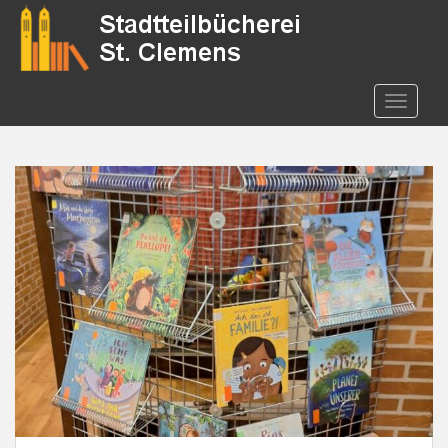
S
k
i
p
t
TOGGLE
o
m
a
i
n
c
o
n
t
e
n
t