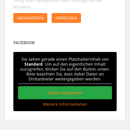
stetig über Neuigkeiten oder Neuzugänge der
N
Bücherei.
a
ABONNIEREN
ABMELDEN
v
i
g
a
FACEBOOK
t
i
Sie sehen gerade einen Platzhalterinhalt von
o
Standard
. Um auf den eigentlichen Inhalt
zuzugreifen, klicken Sie auf den Button unten.
n
Bitte beachten Sie, dass dabei Daten an
Drittanbieter weitergegeben werden.
Inhalt entsperren
Weitere Informationen