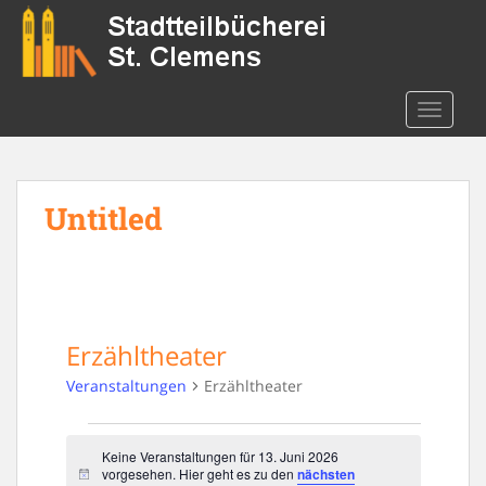
S
k
i
p
t
TOGGLE
o
m
a
Untitled
i
n
c
o
n
t
Erzähltheater
e
n
Veranstaltungen
Erzähltheater
t
Veranstaltungen
Keine Veranstaltungen für 13. Juni 2026
for
vorgesehen. Hier geht es zu den
nächsten
N