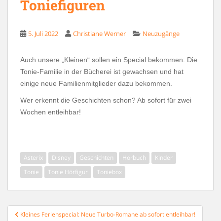
Toniefiguren
5. Juli 2022
Christiane Werner
Neuzugänge
Auch unsere „Kleinen“ sollen ein Special bekommen: Die
Tonie-Familie in der Bücherei ist gewachsen und hat
einige neue Familienmitglieder dazu bekommen.
Wer erkennt die Geschichten schon? Ab sofort für zwei
Wochen entleihbar!
Asterix
Disney
Geschichten
Hörbuch
Kinder
Tonie
Tonie Hörfigur
Toniebox
Beitragsnavigation
Kleines Ferienspecial: Neue Turbo-Romane ab sofort entleihbar!