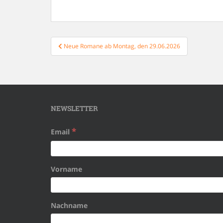
Beitragsnavigation
Neue Romane ab Montag, den 29.06.2026
NEWSLETTER
*
Email
Vorname
Nachname