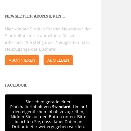
NEWSLETTER ABONNIEREN …
Hier können Sie sich für den Newsletter der
Stadtteilbücherei anmelden. Dieser
informiert Sie stetig über Neuigkeiten oder
Neuzugänge der Bücherei.
ABONNIEREN
ABMELDEN
FACEBOOK
Sie sehen gerade einen
Platzhalterinhalt von
Standard
. Um auf
den eigentlichen Inhalt zuzugreifen,
klicken Sie auf den Button unten. Bitte
beachten Sie, dass dabei Daten an
Drittanbieter weitergegeben werden.