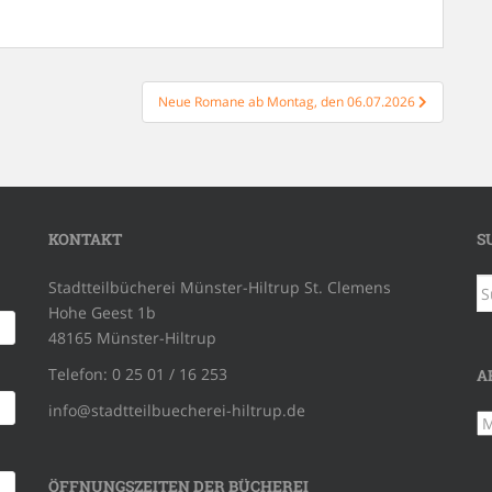
Neue Romane ab Montag, den 06.07.2026
KONTAKT
S
S
Stadtteilbücherei Münster-Hiltrup St. Clemens
na
Hohe Geest 1b
48165 Münster-Hiltrup
Telefon: 0 25 01 / 16 253
A
info@stadtteilbuecherei-hiltrup.de
Ar
ÖFFNUNGSZEITEN DER BÜCHEREI