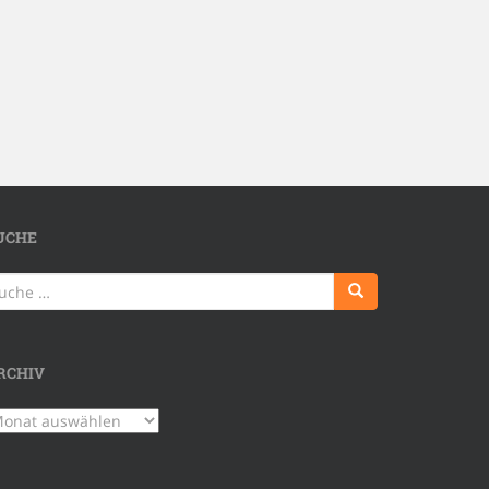
UCHE
uche
ch:
RCHIV
chiv