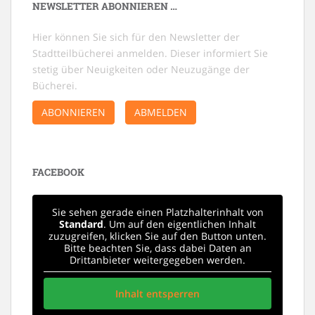
NEWSLETTER ABONNIEREN …
Hier können Sie sich für den Newsletter der
Stadtteilbücherei anmelden. Dieser informiert Sie
stetig über Neuigkeiten oder Neuzugänge der
Bücherei.
ABONNIEREN
ABMELDEN
FACEBOOK
Sie sehen gerade einen Platzhalterinhalt von
Standard
. Um auf den eigentlichen Inhalt
zuzugreifen, klicken Sie auf den Button unten.
Bitte beachten Sie, dass dabei Daten an
Drittanbieter weitergegeben werden.
Inhalt entsperren