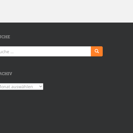
UCHE
uche
ch:
RCHIV
chiv