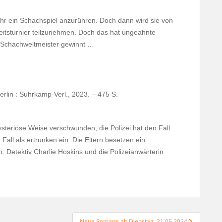
ehr ein Schachspiel anzurühren. Doch dann wird sie von
eitsturnier teilzunehmen. Doch das hat ungeahnte
 Schachweltmeister gewinnt …
erlin : Suhrkamp-Verl., 2023. – 475 S.
steriöse Weise verschwunden, die Polizei hat den Fall
Fall als ertrunken ein. Die Eltern besetzen ein
. Detektiv Charlie Hoskins und die Polizeianwärterin
Neue Romane ab Dienstag, 21.05.2024