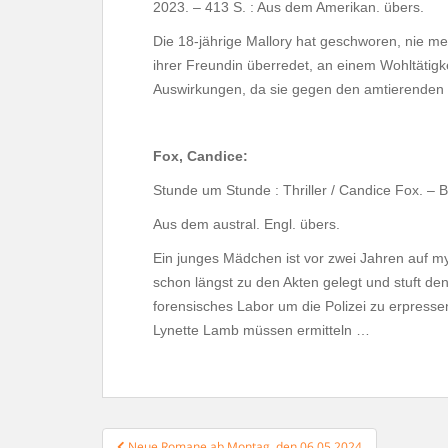
2023. – 413 S. : Aus dem Amerikan. übers.
Die 18-jährige Mallory hat geschworen, nie m
ihrer Freundin überredet, an einem Wohltätigk
Auswirkungen, da sie gegen den amtierenden
Fox, Candice:
Stunde um Stunde : Thriller / Candice Fox. – B
Aus dem austral. Engl. übers.
Ein junges Mädchen ist vor zwei Jahren auf my
schon längst zu den Akten gelegt und stuft den 
forensisches Labor um die Polizei zu erpressen
Lynette Lamb müssen ermitteln …
Beitragsnavigation
Neue Romane ab Montag, den 06.05.2024