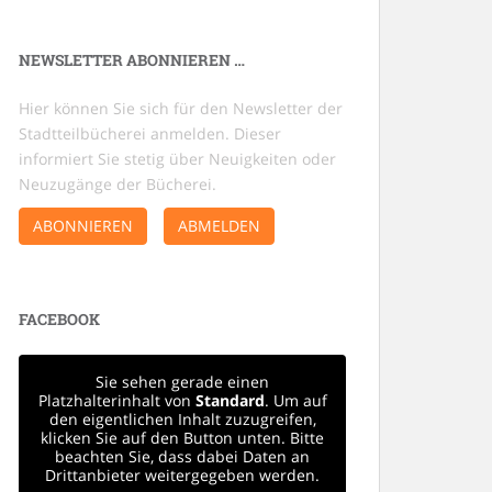
NEWSLETTER ABONNIEREN …
Hier können Sie sich für den Newsletter der
Stadtteilbücherei anmelden. Dieser
informiert Sie stetig über Neuigkeiten oder
Neuzugänge der Bücherei.
ABONNIEREN
ABMELDEN
FACEBOOK
Sie sehen gerade einen
Platzhalterinhalt von
Standard
. Um auf
den eigentlichen Inhalt zuzugreifen,
klicken Sie auf den Button unten. Bitte
beachten Sie, dass dabei Daten an
Drittanbieter weitergegeben werden.