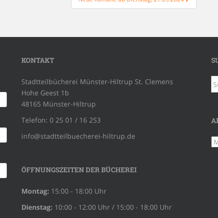
KONTAKT
S
S
Stadtteilbücherei Münster-Hiltrup St. Clemens
na
Hohe Geest 1b
48165 Münster-Hiltrup
Telefon: 0 25 01 / 16 253
A
info@stadtteilbuecherei-hiltrup.de
Ar
ÖFFNUNGSZEITEN DER BÜCHEREI
Montag:
15:00 - 18:00 Uhr
Dienstag:
10:00 - 12:00 Uhr / 15:00 - 18:00 Uhr