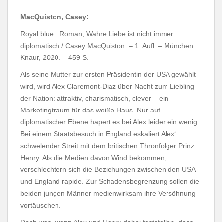
MacQuiston, Casey:
Royal blue : Roman; Wahre Liebe ist nicht immer
diplomatisch / Casey MacQuiston. – 1. Aufl. – München :
Knaur, 2020. – 459 S.
Als seine Mutter zur ersten Präsidentin der USA gewählt
wird, wird Alex Claremont-Diaz über Nacht zum Liebling
der Nation: attraktiv, charismatisch, clever – ein
Marketingtraum für das weiße Haus. Nur auf
diplomatischer Ebene hapert es bei Alex leider ein wenig.
Bei einem Staatsbesuch in England eskaliert Alex‘
schwelender Streit mit dem britischen Thronfolger Prinz
Henry. Als die Medien davon Wind bekommen,
verschlechtern sich die Beziehungen zwischen den USA
und England rapide. Zur Schadensbegrenzung sollen die
beiden jungen Männer medienwirksam ihre Versöhnung
vortäuschen.
Doch was, wenn Alex und Henry dabei feststellen, dass