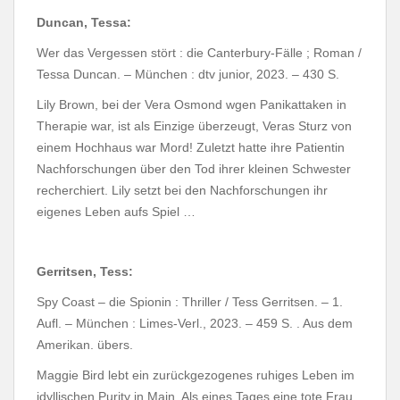
Duncan, Tessa:
Wer das Vergessen stört : die Canterbury-Fälle ; Roman /
Tessa Duncan. – München : dtv junior, 2023. – 430 S.
Lily Brown, bei der Vera Osmond wgen Panikattaken in
Therapie war, ist als Einzige überzeugt, Veras Sturz von
einem Hochhaus war Mord! Zuletzt hatte ihre Patientin
Nachforschungen über den Tod ihrer kleinen Schwester
recherchiert. Lily setzt bei den Nachforschungen ihr
eigenes Leben aufs Spiel …
Gerritsen, Tess:
Spy Coast – die Spionin : Thriller / Tess Gerritsen. – 1.
Aufl. – München : Limes-Verl., 2023. – 459 S. . Aus dem
Amerikan. übers.
Maggie Bird lebt ein zurückgezogenes ruhiges Leben im
idyllischen Purity in Main. Als eines Tages eine tote Frau