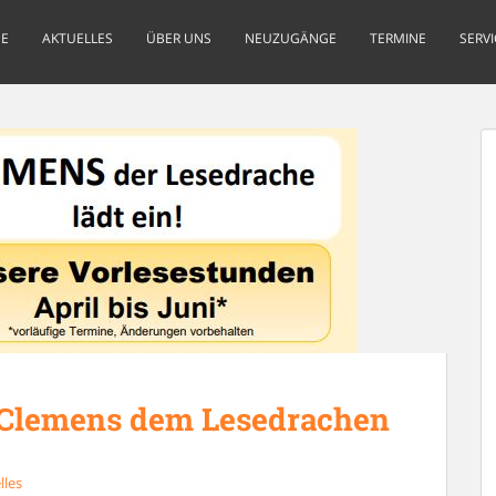
E
AKTUELLES
ÜBER UNS
NEUZUGÄNGE
TERMINE
SERVI
Clemens dem Lesedrachen
lles