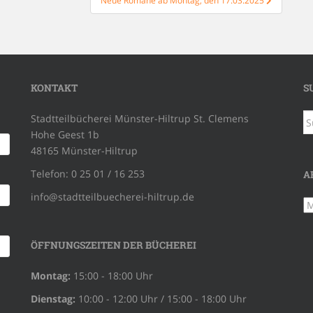
Neue Romane ab Montag, den 17.03.2025
KONTAKT
S
S
Stadtteilbücherei Münster-Hiltrup St. Clemens
na
Hohe Geest 1b
48165 Münster-Hiltrup
Telefon: 0 25 01 / 16 253
A
info@stadtteilbuecherei-hiltrup.de
Ar
ÖFFNUNGSZEITEN DER BÜCHEREI
Montag:
15:00 - 18:00 Uhr
Dienstag:
10:00 - 12:00 Uhr / 15:00 - 18:00 Uhr