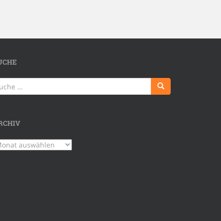
UCHE
uche
ch:
RCHIV
chiv