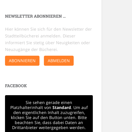
NEWSLETTER ABONNIEREN …
Hier können Sie sich für den Newsletter der
Stadtteilbücherei anmelden. Dieser
informiert Sie stetig über Neuigkeiten oder
Neuzugänge der Bücherei.
ABONNIEREN
ABMELDEN
FACEBOOK
Sie sehen gerade einen
Platzhalterinhalt von
Standard
. Um auf
den eigentlichen Inhalt zuzugreifen,
klicken Sie auf den Button unten. Bitte
beachten Sie, dass dabei Daten an
Drittanbieter weitergegeben werden.