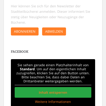
Hier können Sie sich für den Newsletter der
Stadtteilbücherei anmelden. Dieser informiert Sie
stetig über Neuigkeiten oder Neuzugänge der
Bücherei.
ABONNIEREN
ABMELDEN
FACEBOOK
Sie sehen gerade einen Platzhalterinhalt von
Standard
. Um auf den eigentlichen Inhalt
zuzugreifen, klicken Sie auf den Button unten.
Bitte beachten Sie, dass dabei Daten an
Drittanbieter weitergegeben werden.
Inhalt entsperren
Weitere Informationen