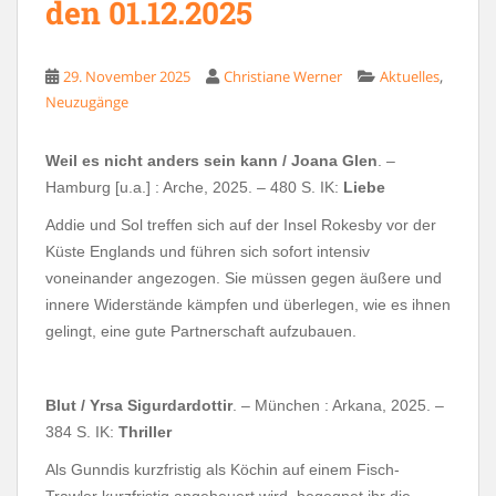
den 01.12.2025
,
29. November 2025
Christiane Werner
Aktuelles
Neuzugänge
Weil es nicht anders sein kann / Joana Glen
. –
Hamburg [u.a.] : Arche, 2025. – 480 S. IK:
Liebe
Addie und Sol treffen sich auf der Insel Rokesby vor der
Küste Englands und führen sich sofort intensiv
voneinander angezogen. Sie müssen gegen äußere und
innere Widerstände kämpfen und überlegen, wie es ihnen
gelingt, eine gute Partnerschaft aufzubauen.
Blut / Yrsa Sigurdardottir
. – München : Arkana, 2025. –
384 S. IK:
Thriller
Als Gunndis kurzfristig als Köchin auf einem Fisch-
Trawler kurzfristig angeheuert wird, begegnet ihr die