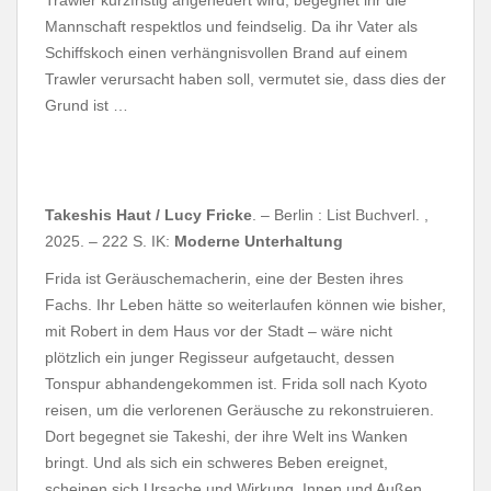
Mannschaft respektlos und feindselig. Da ihr Vater als
Schiffskoch einen verhängnisvollen Brand auf einem
Trawler verursacht haben soll, vermutet sie, dass dies der
Grund ist …
Takeshis Haut / Lucy Fricke
. – Berlin : List Buchverl. ,
2025. – 222 S. IK:
Moderne Unterhaltung
Frida ist Geräuschemacherin, eine der Besten ihres
Fachs. Ihr Leben hätte so weiterlaufen können wie bisher,
mit Robert in dem Haus vor der Stadt – wäre nicht
plötzlich ein junger Regisseur aufgetaucht, dessen
Tonspur abhandengekommen ist. Frida soll nach Kyoto
reisen, um die verlorenen Geräusche zu rekonstruieren.
Dort begegnet sie Takeshi, der ihre Welt ins Wanken
bringt. Und als sich ein schweres Beben ereignet,
scheinen sich Ursache und Wirkung, Innen und Außen