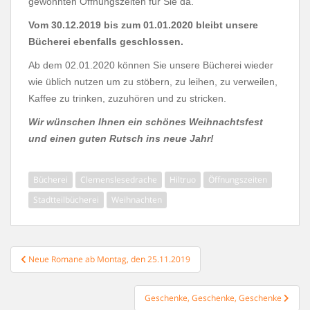
gewohnten Öffnungszeiten für Sie da.
Vom 30.12.2019 bis zum 01.01.2020 bleibt unsere
Bücherei ebenfalls geschlossen.
Ab dem 02.01.2020 können Sie unsere Bücherei wieder
wie üblich nutzen um zu stöbern, zu leihen, zu verweilen,
Kaffee zu trinken, zuzuhören und zu stricken.
Wir wünschen Ihnen ein schönes Weihnachtsfest
und einen guten Rutsch ins neue Jahr!
Bücherei
Clemenslesedrache
Hiltruo
Öffnungszeiten
Stadtteilbücherei
Weihnachten
Beitragsnavigation
Neue Romane ab Montag, den 25.11.2019
Geschenke, Geschenke, Geschenke