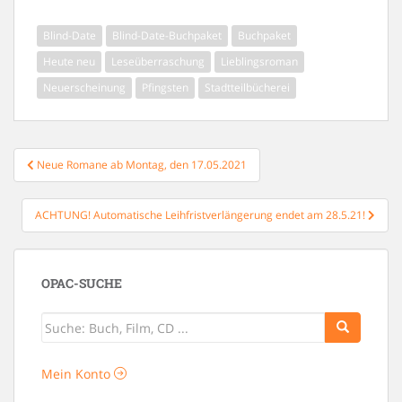
Blind-Date
Blind-Date-Buchpaket
Buchpaket
Heute neu
Leseüberraschung
Lieblingsroman
Neuerscheinung
Pfingsten
Stadtteilbücherei
Beitragsnavigation
Neue Romane ab Montag, den 17.05.2021
ACHTUNG! Automatische Leihfristverlängerung endet am 28.5.21!
OPAC-SUCHE
Mein Konto