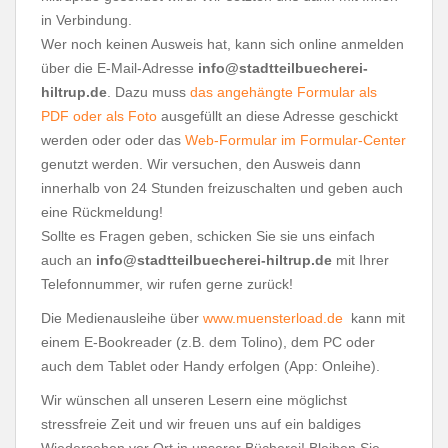
in Verbindung.
Wer noch keinen Ausweis hat, kann sich online anmelden
über die E-Mail-Adresse
info@stadtteilbuecherei-
hiltrup.de
. Dazu muss
das angehängte Formular als
PDF oder als Foto
ausgefüllt an diese Adresse geschickt
werden oder oder das
Web-Formular im Formular-Center
genutzt werden. Wir versuchen, den Ausweis dann
innerhalb von 24 Stunden freizuschalten und geben auch
eine Rückmeldung!
Sollte es Fragen geben, schicken Sie sie uns einfach
auch an
info@stadtteilbuecherei-hiltrup.de
mit Ihrer
Telefonnummer, wir rufen gerne zurück!
Die Medienausleihe über
www.muensterload.de
kann mit
einem E-Bookreader (z.B. dem Tolino), dem PC oder
auch dem Tablet oder Handy erfolgen (App: Onleihe).
Wir wünschen all unseren Lesern eine möglichst
stressfreie Zeit und wir freuen uns auf ein baldiges
Wiedersehen vor Ort in unserer Bücherei! Bleiben Sie