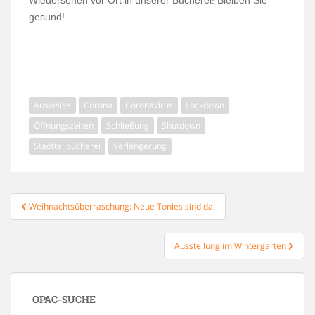
gesund!
Ausweise
Corona
Coronavirus
Lockdown
Öffnungszeiten
Schließung
Shutdown
Stadtteilbücherei
Verlängerung
Beitragsnavigation
Weihnachtsüberraschung: Neue Tonies sind da!
Ausstellung im Wintergarten
OPAC-SUCHE