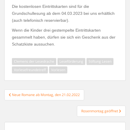
Die kostenlosen Eintrittskarten sind für die
Grundschullesung ab dem 04.03.2023 bei uns erhältlich
(auch telefonisch reservierbar).
Wenn die Kinder drei gestempelte Eintrittskarten
gesammelt haben, dürfen sie sich ein Geschenk aus der
Schatzkiste aussuchen.
Clemens der Lesedrache
Leseförderung
Stiftung Lesen
Vorlesefreundetreff
Vorlesen
Beitragsnavigation
Neue Romane ab Montag, den 21.02.2022
Rosenmontag geöffnet