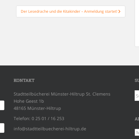
Der Lesedrache und die Kitakinder – Anmeldung startet!
KONTAKT
S
S
Stadtteilbücherei Münster-Hiltrup St. Clemens
na
Hohe Geest 1b
48165 Münster-Hiltrup
Telefon: 0 25 01 / 16 253
A
info@stadtteilbuecherei-hiltrup.de
Ar