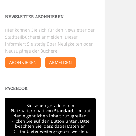
NEWSLETTER ABONNIEREN …
Hier können Sie sich für den Newsletter der
Stadtteilbücherei anmelden. Dieser
informiert Sie stetig über Neuigkeiten oder
Neuzugänge der Bücherei.
ABONNIEREN
ABMELDEN
FACEBOOK
Sie sehen gerade einen
Platzhalterinhalt von
Standard
. Um auf
den eigentlichen Inhalt zuzugreifen,
klicken Sie auf den Button unten. Bitte
beachten Sie, dass dabei Daten an
Drittanbieter weitergegeben werden.