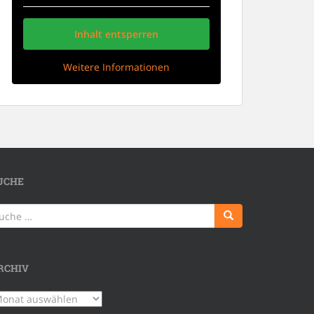
Inhalt entsperren
Weitere Informationen
UCHE
uche
ch:
RCHIV
chiv