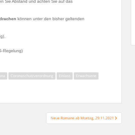
ten Sie Abstand und achten Sie auf das
edrachen
können unter den bisher geltenden
g),
G-Regelung)
ona
Coronaschutzverordnung
Einlass
Erwachsene
Neue Romane ab Montag, 29.11.2021