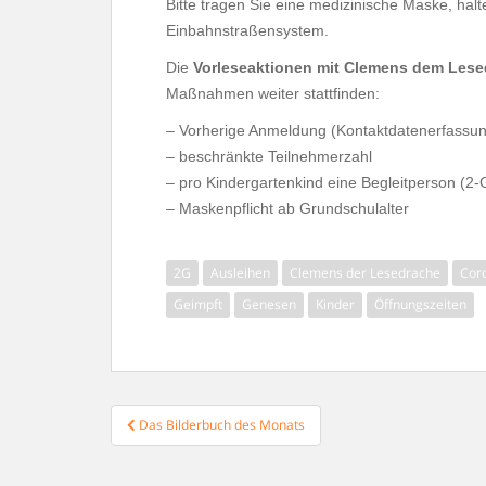
Bitte tragen Sie eine medizinische Maske, hal
Einbahnstraßensystem.
Die
Vorleseaktionen mit Clemens dem Les
Maßnahmen weiter stattfinden:
– Vorherige Anmeldung (Kontaktdatenerfassun
– beschränkte Teilnehmerzahl
– pro Kindergartenkind eine Begleitperson
(2-
– Maskenpflicht ab Grundschulalter
2G
Ausleihen
Clemens der Lesedrache
Cor
Geimpft
Genesen
Kinder
Öffnungszeiten
Beitragsnavigation
Das Bilderbuch des Monats