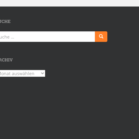
UCHE
uche
ch:
RCHIV
chiv