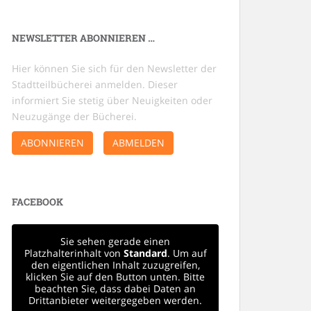
NEWSLETTER ABONNIEREN …
Hier können Sie sich für den Newsletter der
Stadtteilbücherei anmelden. Dieser
informiert Sie stetig über Neuigkeiten oder
Neuzugänge der Bücherei.
ABONNIEREN
ABMELDEN
FACEBOOK
Sie sehen gerade einen
Platzhalterinhalt von
Standard
. Um auf
den eigentlichen Inhalt zuzugreifen,
klicken Sie auf den Button unten. Bitte
beachten Sie, dass dabei Daten an
Drittanbieter weitergegeben werden.