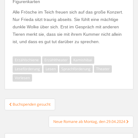
Figurenkarten
Alle Frösche im Teich freuen sich auf das große Konzert.
Nur Frieda sitzt traurig abseits. Sie fühlt eine mächtige
dunkle Wolke über sich. Erst im Gespräch mit anderen
Tieren merkt sie, dass sie mit ihrem Kummer nicht allein
ist, und dass es gut tut darüber zu sprechen.
Erzählschiene
Erzähltheater
Kamishibai
Leseförderung
Lesen
Sprachförderung
Theater
Vorlesen
Beitragsnavigation
Buchspenden gesucht
Neue Romane ab Montag, den 29.04.2024