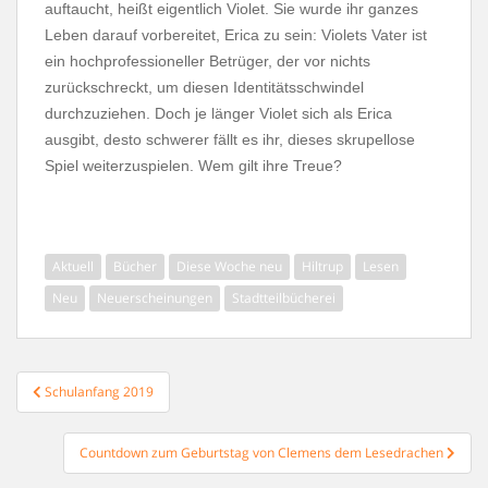
auftaucht, heißt eigentlich Violet. Sie wurde ihr ganzes
Leben darauf vorbereitet, Erica zu sein: Violets Vater ist
ein hochprofessioneller Betrüger, der vor nichts
zurückschreckt, um diesen Identitätsschwindel
durchzuziehen. Doch je länger Violet sich als Erica
ausgibt, desto schwerer fällt es ihr, dieses skrupellose
Spiel weiterzuspielen. Wem gilt ihre Treue?
Aktuell
Bücher
Diese Woche neu
Hiltrup
Lesen
Neu
Neuerscheinungen
Stadtteilbücherei
Beitragsnavigation
Schulanfang 2019
Countdown zum Geburtstag von Clemens dem Lesedrachen