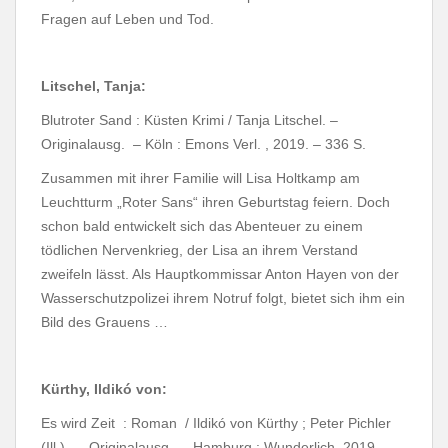
Fragen auf Leben und Tod.
Litschel, Tanja:
Blutroter Sand : Küsten Krimi / Tanja Litschel. –
Originalausg. – Köln : Emons Verl. , 2019. – 336 S.
Zusammen mit ihrer Familie will Lisa Holtkamp am
Leuchtturm „Roter Sans“ ihren Geburtstag feiern. Doch
schon bald entwickelt sich das Abenteuer zu einem
tödlichen Nervenkrieg, der Lisa an ihrem Verstand
zweifeln lässt. Als Hauptkommissar Anton Hayen von der
Wasserschutzpolizei ihrem Notruf folgt, bietet sich ihm ein
Bild des Grauens …
Kürthy, Ildikó von:
Es wird Zeit : Roman / Ildikó von Kürthy ; Peter Pichler
(Ill.) . – Originalausg. – Hamburg : Wunderlich, 2019. –